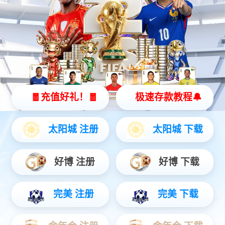
QINGFENG
QINGFENG
KXY12矿用本安型音箱——矿用应急广播系统终端设备
矿用本安型扩播电话
厂家直销 ? 品质保障 ? 按需定
厂家直销 ? 品质保障 ? 按需定
制
制
了解详情
了解详情
QINGFENG
QINGFENG
钻井平台防爆扩音对讲系统——Ⅱ类防爆话站系列
矿用本安型扩音对讲广播系统