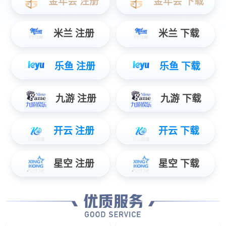
厂家直销 ? 品质保障 ? 按需定
厂家直销 ? 品质保障 ? 按需定
制
制
了解详情
了解详情
QINGFENG
QINGFENG
AEX-TS防爆话站
Ⅱ类防爆话站系列
厂家直销 ? 品质保障 ? 按需定
厂家直销 ? 品质保障 ? 按需定
制
制
了解详情
了解详情